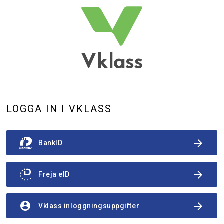
LOGGA IN I VKLASS
arrow_forward
BankID
arrow_forward
Freja eID
account_circle
arrow_forward
Vklass inloggningsuppgifter