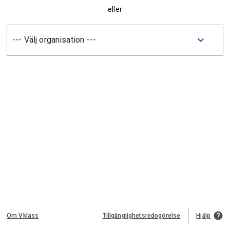
eller
Välj
keyboard_arrow_down
organisation.
Obligatoriskt.
help
Om Vklass
Tillgänglighetsredogörelse
Hjälp