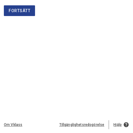
FORTSÄTT
help
Om Vklass
Tillgänglighetsredogörelse
Hjälp