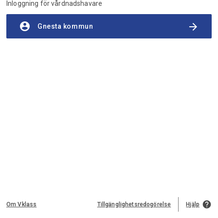
Inloggning för vårdnadshavare
account_circle
arrow_forward
Gnesta kommun
help
Om Vklass
Tillgänglighetsredogörelse
Hjälp