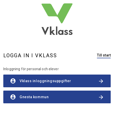
LOGGA IN I VKLASS
Till start
Inloggning för personal och elever
account_circle
arrow_forward
Vklass inloggningsuppgifter
account_circle
arrow_forward
Gnesta kommun